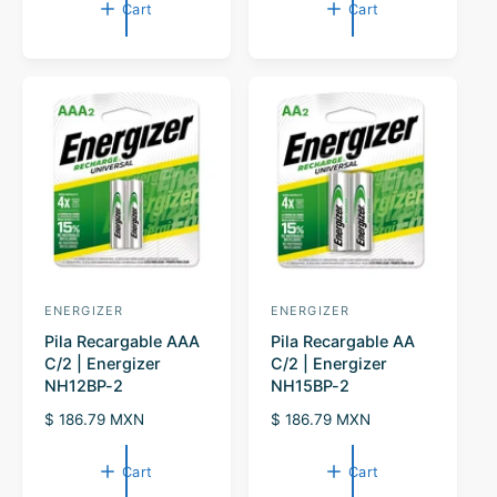
r
g
Cart
Cart
r
u
:
i
l
c
a
e
r
p
r
i
c
e
ENERGIZER
ENERGIZER
V
V
Pila Recargable AAA
Pila Recargable AA
e
e
C/2 | Energizer
C/2 | Energizer
n
n
NH12BP-2
NH15BP-2
d
d
R
$ 186.79 MXN
R
$ 186.79 MXN
o
o
e
e
r
g
r
g
Cart
Cart
u
u
:
: