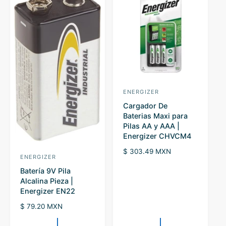
p
r
i
c
e
ENERGIZER
V
Cargador De
e
Baterias Maxi para
n
Pilas AA y AAA |
d
Energizer CHVCM4
o
R
$ 303.49 MXN
ENERGIZER
V
r
e
Batería 9V Pila
g
e
:
Alcalina Pieza |
u
n
Energizer EN22
l
d
a
R
$ 79.20 MXN
r
o
e
p