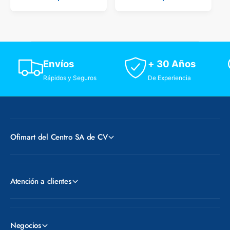
l
l
a
a
r
r
p
p
r
r
i
i
Envíos
+ 30 Años
c
c
e
e
Rápidos y Seguros
De Experiencia
Ofimart del Centro SA de CV
Atención a clientes
Negocios