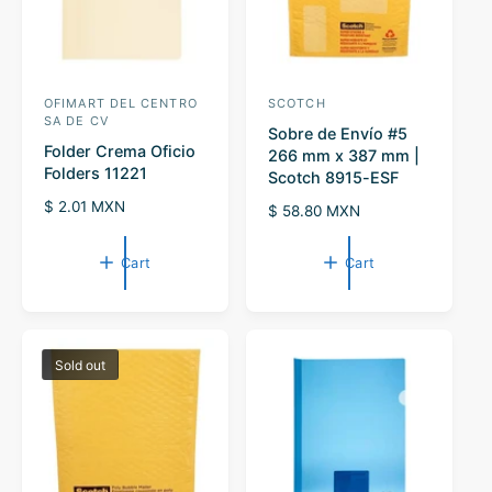
OFIMART DEL CENTRO
SCOTCH
V
V
SA DE CV
Sobre de Envío #5
e
e
Folder Crema Oficio
266 mm x 387 mm |
n
n
Folders 11221
Scotch 8915-ESF
d
d
R
$ 2.01 MXN
R
$ 58.80 MXN
o
o
e
e
g
r
r
g
Cart
Cart
u
u
:
:
l
l
a
a
r
r
p
p
Sold out
r
r
i
i
c
c
e
e