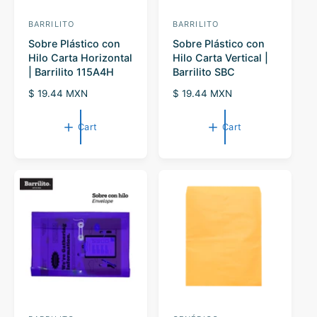
BARRILITO
BARRILITO
V
V
Sobre Plástico con
Sobre Plástico con
e
e
Hilo Carta Horizontal
Hilo Carta Vertical |
n
n
| Barrilito 115A4H
Barrilito SBC
d
d
R
$ 19.44 MXN
R
$ 19.44 MXN
o
o
e
e
r
g
r
g
Cart
Cart
u
u
:
:
l
l
a
a
r
r
p
p
r
r
i
i
c
c
e
e