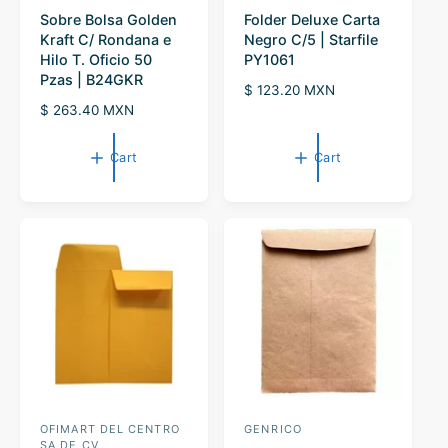
Sobre Bolsa Golden
Folder Deluxe Carta
e
e
Kraft C/ Rondana e
Negro C/5 | Starfile
n
n
Hilo T. Oficio 50
PY1061
d
d
Pzas | B24GKR
R
$ 123.20 MXN
o
o
R
$ 263.40 MXN
e
r
e
r
g
g
u
:
:
Cart
Cart
u
l
l
a
a
r
r
p
p
r
r
i
i
c
c
e
e
OFIMART DEL CENTRO
GENRICO
V
V
SA DE CV