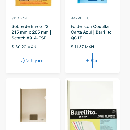
SCOTCH
BARRILITO
V
V
Sobre de Envío #2
Folder con Costilla
e
e
215 mm x 285 mm |
Carta Azul | Barrilito
n
n
Scotch 8914-ESF
QC1Z
d
d
R
$ 30.20 MXN
R
$ 11.37 MXN
o
o
e
e
r
g
r
g
Notify me
Cart
u
u
:
:
l
l
a
a
r
r
p
p
r
r
i
i
c
c
e
e