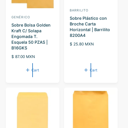
BARRILITO
V
GENÉRICO
V
Sobre Plástico con
e
Broche Carta
Sobre Bolsa Golden
e
n
Horizontal | Barrilito
Kraft C/ Solapa
n
d
8200A4
Engomada T.
d
Esquela 50 PZAS |
o
R
$ 25.80 MXN
B16GKS
o
r
e
g
r
R
$ 87.00 MXN
:
u
e
:
l
g
Cart
Cart
a
u
r
l
p
a
r
r
i
p
c
r
e
i
c
e