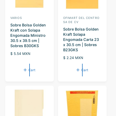
VARIOS
OFIMART DEL CENTRO
V
V
SA DE CV
Sobre Bolsa Golden
e
e
Sobre Bolsa Golden
Kraft con Solapa
n
n
Kraft Solapa
Engomada Ministro
Engomada Carta 23
d
d
30.5 x 39.5 cm |
x 30.5 cm | Sobres
Sobres B30GKS
o
o
B23GKS
r
R
$ 5.54 MXN
r
R
$ 2.24 MXN
e
:
:
e
g
g
u
Cart
Cart
u
l
l
a
a
r
r
p
p
r
r
i
i
c
c
e
e