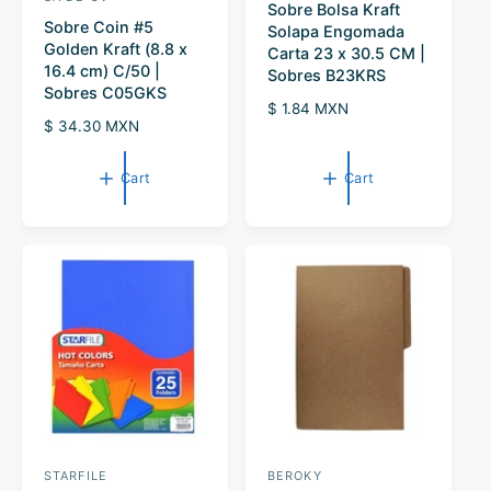
Sobre Bolsa Kraft
e
e
Sobre Coin #5
Solapa Engomada
n
n
Golden Kraft (8.8 x
Carta 23 x 30.5 CM |
16.4 cm) C/50 |
d
d
Sobres B23KRS
Sobres C05GKS
o
o
R
$ 1.84 MXN
R
$ 34.30 MXN
r
r
e
e
g
:
:
g
u
Cart
Cart
u
l
l
a
a
r
r
p
p
r
r
i
i
c
c
e
e
STARFILE
BEROKY
V
V