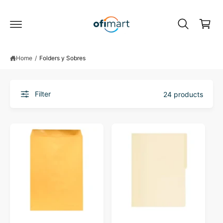
C
c
o
a
n
r
t
e
t
n
Home
/
Folders y Sobres
t
Filter
24 products