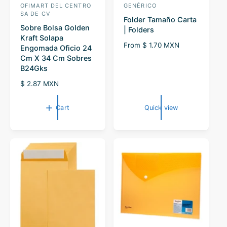
OFIMART DEL CENTRO
GENÉRICO
V
V
SA DE CV
Folder Tamaño Carta
e
e
Sobre Bolsa Golden
| Folders
n
n
Kraft Solapa
R
From $ 1.70 MXN
Engomada Oficio 24
d
d
e
Cm X 34 Cm Sobres
o
o
g
B24Gks
r
r
u
R
$ 2.87 MXN
l
:
:
e
a
g
r
Cart
Quick view
u
p
l
r
a
i
r
c
p
e
r
i
c
e