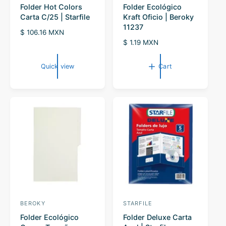
Folder Hot Colors
Folder Ecológico
e
e
Carta C/25 | Starfile
Kraft Oficio | Beroky
n
n
11237
R
$ 106.16 MXN
d
d
e
R
$ 1.19 MXN
o
o
g
e
r
u
r
g
Quick view
Cart
l
u
:
:
a
l
r
a
p
r
r
p
i
r
c
i
e
c
e
BEROKY
STARFILE
V
V
Folder Ecológico
Folder Deluxe Carta
e
e