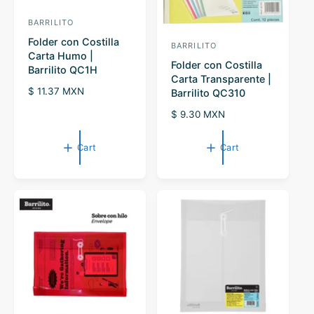
BARRILITO
V
Folder con Costilla
e
BARRILITO
V
Carta Humo |
n
Folder con Costilla
e
Barrilito QC1H
Carta Transparente |
d
n
R
$ 11.37 MXN
Barrilito QC310
o
d
e
R
$ 9.30 MXN
r
g
o
e
u
:
r
g
l
Cart
Cart
u
a
:
l
r
a
p
r
r
p
i
r
c
i
e
c
e