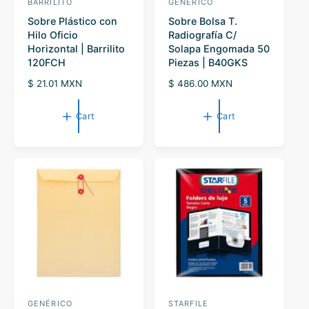
BARRILITO
GENÉRICO
V
V
Sobre Plástico con
Sobre Bolsa T.
e
e
Hilo Oficio
Radiografía C/
n
n
Horizontal | Barrilito
Solapa Engomada 50
d
d
120FCH
Piezas | B40GKS
o
o
R
$ 21.01 MXN
R
$ 486.00 MXN
r
e
r
e
g
g
:
:
Cart
Cart
u
u
l
l
a
a
r
r
p
p
r
r
i
i
c
c
e
e
GENÉRICO
STARFILE
V
V