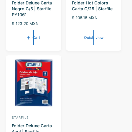
Folder Deluxe Carta
Folder Hot Colors
e
e
Negro C/5 | Starfile
Carta C/25 | Starfile
n
n
PY1061
R
$ 106.16 MXN
d
d
R
$ 123.20 MXN
e
o
o
e
g
r
g
r
u
Cart
Quick view
u
l
:
:
l
a
a
r
r
p
p
r
r
i
i
c
c
e
e
STARFILE
V
Folder Deluxe Carta
e
Azul | Starfile