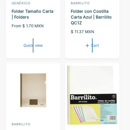
GENÉRICO
BARRILITO
V
V
Folder Tamaño Carta
Folder con Costilla
e
e
| Folders
Carta Azul | Barrilito
n
n
QC1Z
R
From $ 1.70 MXN
d
d
e
R
$ 11.37 MXN
o
o
g
e
r
u
r
g
Quick view
Cart
l
u
:
:
a
l
r
a
p
r
r
p
i
r
c
i
e
c
e
BARRILITO
V