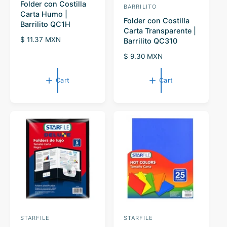
Folder con Costilla
e
BARRILITO
V
Carta Humo |
n
Folder con Costilla
e
Barrilito QC1H
Carta Transparente |
d
n
R
$ 11.37 MXN
Barrilito QC310
o
d
e
R
$ 9.30 MXN
r
g
o
e
u
:
r
g
l
Cart
Cart
u
a
:
l
r
a
p
r
r
p
i
r
c
i
e
c
e
STARFILE
STARFILE
V
V