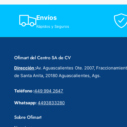
p
r
i
Envíos
c
Rápidos y Seguros
e
Ofimart del Centro SA de CV
Dirección
:
Av. Aguascalientes Ote. 2007, Fraccionamien
de Santa Anita, 20180 Aguascalientes, Ags.
Teléfono :
449 994 2647
Whatsapp:
4493833280
Sobre Ofimart