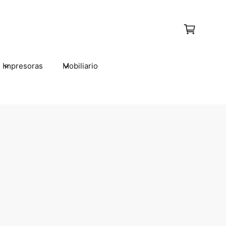
C
a
r
t
Impresoras
Mobiliario