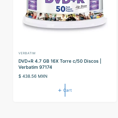
p
e
VERBATIM
V
DVD+R 4.7 GB 16X Torre c/50 Discos |
e
Verbatim 97174
n
R
$ 438.56 MXN
d
e
o
g
Cart
r
u
:
l
a
r