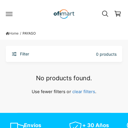
C
c
o
a
n
r
t
e
t
n
Home
/
PAYASO
t
Filter
0 products
No products found.
Use fewer filters or
clear filters
.
Envíos
+ 30 Años