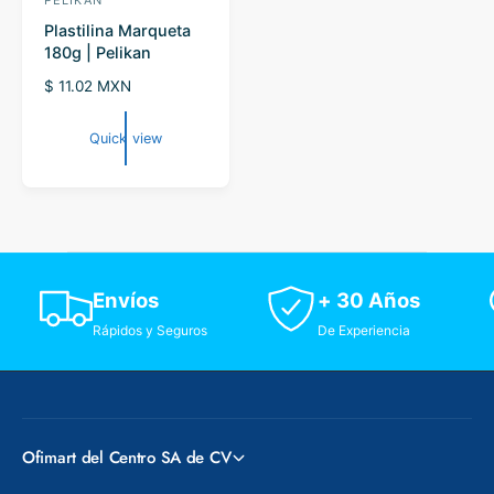
PELIKAN
V
Plastilina Marqueta
e
180g | Pelikan
n
R
$ 11.02 MXN
d
e
o
g
Quick view
r
u
l
:
a
r
p
r
i
Envíos
+ 30 Años
c
e
Rápidos y Seguros
De Experiencia
Ofimart del Centro SA de CV