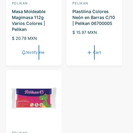
PELIKAN
PELIKAN
V
V
Masa Moldeable
Plastilina Colores
e
e
Magimasa 112g
Neón en Barras C/10
n
n
Varios Colores |
| Pelikan 06700005
d
d
Pelikan
R
$ 15.97 MXN
o
o
R
$ 20.78 MXN
e
r
e
r
g
g
u
:
:
Notify me
Cart
u
l
l
a
a
r
r
p
p
r
r
i
i
c
c
e
e