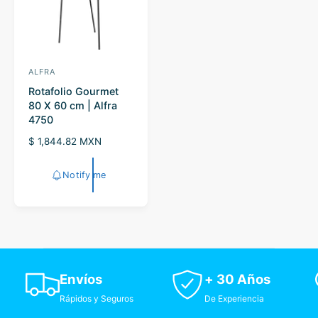
e
ALFRA
V
Rotafolio Gourmet
e
80 X 60 cm | Alfra
n
4750
d
R
$ 1,844.82 MXN
o
e
r
g
Notify me
u
:
l
a
r
p
r
i
Envíos
+ 30 Años
c
e
Rápidos y Seguros
De Experiencia