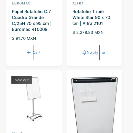
EUROMAC
ALFRA
V
V
Papel Rotafolio C.7
Rotafolio Tripié
e
e
Cuadro Grande
White Star 90 x 70
n
n
C/25H 70 x 95 cm |
cm | Alfra 2101
d
d
Euromac RT0009
R
$ 2,278.83 MXN
o
o
R
$ 91.70 MXN
e
r
e
r
g
g
u
:
:
Cart
Notify me
u
l
l
a
a
r
r
p
p
r
Sold out
r
i
i
c
c
e
e