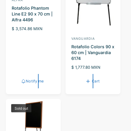
ALFRA
V
Rotafolio Phantom
e
Line E2 90 x 70 cm |
n
Alfra 4496
d
R
$ 3,574.86 MXN
o
e
VANGUARDIA
V
r
g
u
Rotafolio Colors 90 x
e
:
l
60 cm | Vanguardia
n
a
6174
d
r
R
$ 1,777.80 MXN
p
o
e
r
r
g
i
Notify me
Cart
u
:
c
l
e
a
r
p
Sold out
r
i
c