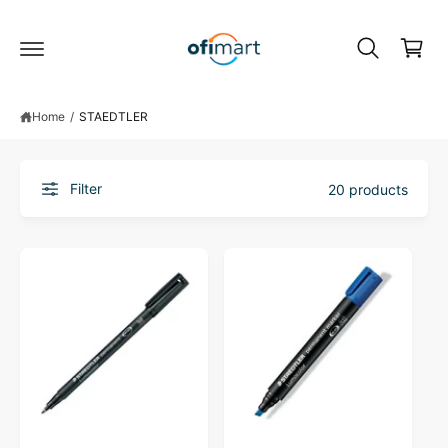
C
c
o
a
n
r
t
e
t
n
Home
/
STAEDTLER
t
Filter
20 products