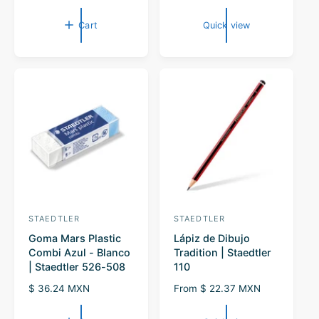
o
e
r
g
Cart
Quick view
u
:
l
a
r
p
r
i
c
e
STAEDTLER
STAEDTLER
V
V
Goma Mars Plastic
Lápiz de Dibujo
e
e
Combi Azul - Blanco
Tradition | Staedtler
n
n
| Staedtler 526-508
110
d
d
R
$ 36.24 MXN
R
From $ 22.37 MXN
o
o
e
e
r
g
r
g