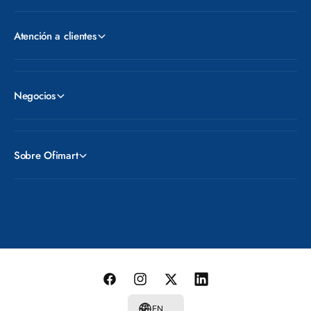
Atención a clientes
Negocios
Sobre Ofimart
P
a
y
m
F
I
T
L
e
a
n
w
i
EN