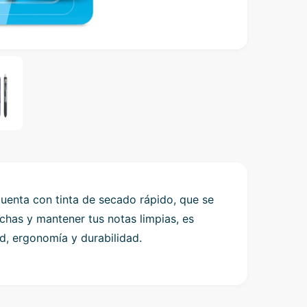
O
p
e
n
m
e
d
i
a
2
i
n
m
o
uenta con tinta de secado rápido, que se
d
a
has y mantener tus notas limpias, es
l
d, ergonomía y durabilidad.