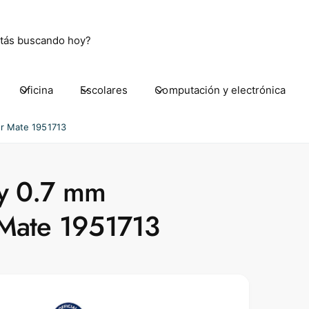
Oficina
Escolares
Computación y electrónica
 Aguascalientes Ote. 2007
Aguascalientes Ote. 2007
per Mate 1951713
80 Aguascalientes AGS
ico
oy 0.7 mm
ickup available, Usually ready in 24 hours
r Mate 1951713