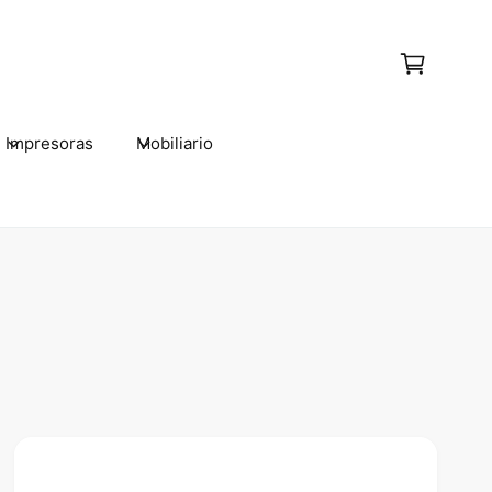
C
a
r
t
Impresoras
Mobiliario