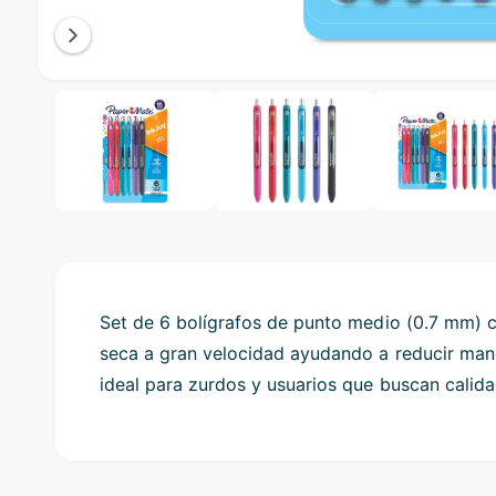
l
e
i
O
1
/
of
3
p
n
e
n
g
m
e
a
d
l
i
a
l
1
i
e
n
m
r
o
Set de 6 bolígrafos de punto medio (0.7 mm) c
d
y
a
seca a gran velocidad ayudando a reducir manc
l
v
ideal para zurdos y usuarios que buscan calida
i
e
w