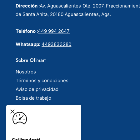
Dirección
:
Av. Aguascalientes Ote. 2007, Fraccionamien
de Santa Anita, 20180 Aguascalientes, Ags.
Teléfono :
449 994 2647
Whatsapp:
4493833280
Sobre Ofimart
Nosotros
Términos y condiciones
Aviso de privacidad
Bolsa de trabajo
Contacto
 mm
P
Selling fast!