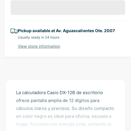
a
l
e
r
c
n
a
e
r
t
a
e
r
i
s
a
e
p
Pickup available at
Av. Aguascalientes Ote. 2007
t
s
q
Usually ready in 24 hours
e
y
r
u
q
View store information
a
i
u
n
a
c
t
n
i
t
e
t
i
y
t
f
y
o
La calculadora Casio DX-12B de escritorio
f
r
o
ofrece pantalla amplia de 12 dígitos para
C
r
cálculos claros y precisos. Su diseño compacto
a
C
en color negro es ideal para oficina, escuela o
l
a
c
hogar. Funciona con energía solar, evitando el
l
u
c