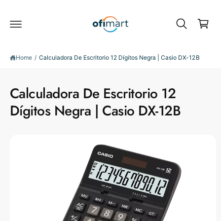
C
c
o
a
n
r
t
e
t
S
n
ki
Home
/
Calculadora De Escritorio 12 Dígitos Negra | Casio DX-12B
t
p
t
o
Calculadora De Escritorio 12
p
r
Dígitos Negra | Casio DX-12B
o
d
u
c
t
i
n
f
o
r
m
a
ti