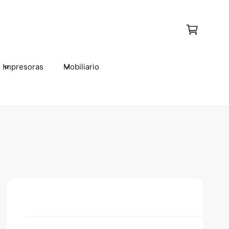
C
a
r
t
Impresoras
Mobiliario