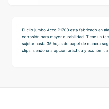
O
p
e
n
m
e
d
El clip jumbo Acco P1700 está fabricado en ala
i
corrosión para mayor durabilidad. Tiene un t
a
1
sujetar hasta 35 hojas de papel de manera seg
i
n
clips, siendo una opción práctica y económica 
m
o
d
a
l