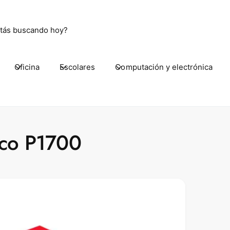
Oficina
Escolares
Computación y electrónica
 Aguascalientes Ote. 2007
Aguascalientes Ote. 2007
80 Aguascalientes AGS
ico
cco P1700
ickup available, Usually ready in 24 hours