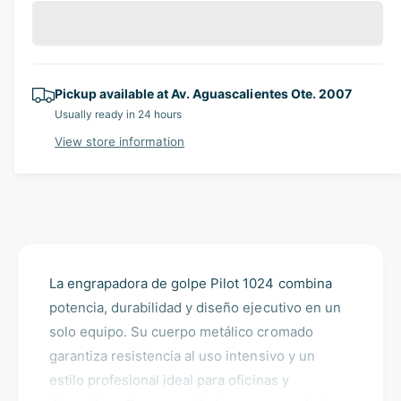
a
l
e
r
c
n
a
e
r
t
a
e
r
i
s
a
e
p
Pickup available at
Av. Aguascalientes Ote. 2007
t
s
q
Usually ready in 24 hours
e
y
r
u
q
View store information
a
i
u
n
a
c
t
n
i
t
e
t
i
y
t
f
y
o
La engrapadora de golpe Pilot 1024 combina
f
r
o
potencia, durabilidad y diseño ejecutivo en un
E
r
solo equipo. Su cuerpo metálico cromado
n
E
garantiza resistencia al uso intensivo y un
g
n
r
estilo profesional ideal para oficinas y
g
a
r