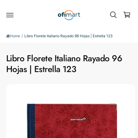
C
c
o
a
n
r
t
e
t
S
n
ki
Home
/
Libro Florete Italiano Rayado 96 Hojas | Estrella 123
t
p
t
o
Libro Florete Italiano Rayado 96
p
r
Hojas | Estrella 123
o
d
u
c
t
i
n
f
o
r
m
a
ti