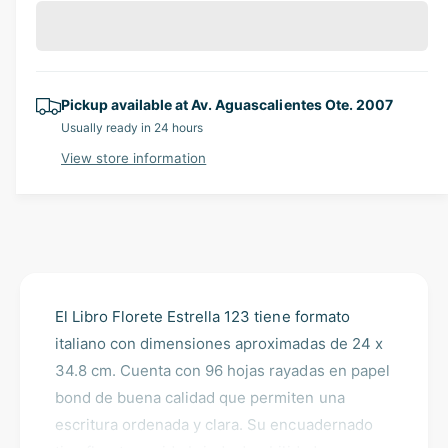
a
l
e
r
c
n
a
e
r
t
a
e
r
i
s
a
e
p
Pickup available at
Av. Aguascalientes Ote. 2007
t
s
q
Usually ready in 24 hours
e
y
r
u
q
View store information
a
i
u
n
a
c
t
n
i
t
e
t
i
y
t
f
y
o
El Libro Florete Estrella 123 tiene formato
f
r
o
italiano con dimensiones aproximadas de 24 x
L
r
34.8 cm. Cuenta con 96 hojas rayadas en papel
i
L
bond de buena calidad que permiten una
b
i
r
escritura ordenada y clara. Su encuadernado
b
o
r