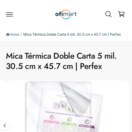
C
c
o
a
n
r
t
e
t
S
n
ki
Home
/
Mica Térmica Doble Carta 5 mil. 30.5 cm x 45.7 cm | Perfex
t
p
t
o
Mica Térmica Doble Carta 5 mil.
p
r
30.5 cm x 45.7 cm | Perfex
o
d
u
c
I
t
m
i
n
a
f
g
o
r
e
m
3
a
ti
i