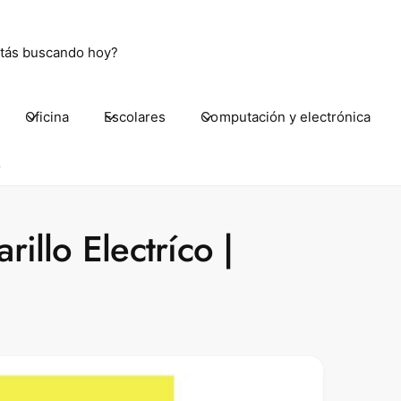
Oficina
Escolares
Computación y electrónica
 Aguascalientes Ote. 2007
Aguascalientes Ote. 2007
8
80 Aguascalientes AGS
ico
illo Electríco |
ickup available, Usually ready in 24 hours