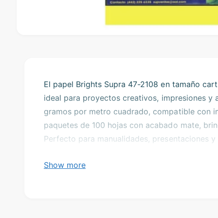
O
p
e
n
m
e
d
El papel Brights Supra 47-2108 en tamaño carta
i
ideal para proyectos creativos, impresiones y 
a
1
gramos por metro cuadrado, compatible con impr
i
n
paquetes de 100 hojas con acabado mate, brin
m
o
Perfecto para manualidades, presentaciones y
d
a
color brillante y destacable.
l
Show more