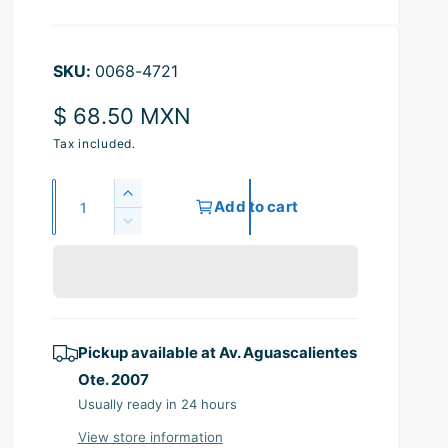
0068-4721
R
$ 68.50 MXN
e
Tax included.
g
Q
I
Add to cart
u
u
n
D
c
l
a
e
r
c
n
a
e
r
t
a
r
e
s
i
a
p
e
Pickup available at
Av. Aguascalientes
s
t
q
e
r
Ote. 2007
y
u
q
Usually ready in 24 hours
i
a
u
n
View store information
a
c