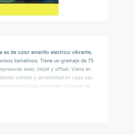
 es de color amarillo electrico vibrante,
avisos llamativos. Tiene un gramaje de 75
esoras laser, inkjet y offset. Viene en
dando calidad y durabilidad en cada uso.
 documentos que requieren un toque de