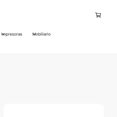
C
a
r
t
Impresoras
Mobiliario