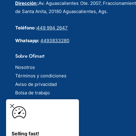
Dirección
:
Av. Aguascalientes Ote. 2007, Fraccionamien
de Santa Anita, 20180 Aguascalientes, Ags.
Teléfono :
449 994 2647
Whatsapp:
4493833280
Sobre Ofimart
Nosotros
Términos y condiciones
Aviso de privacidad
Bolsa de trabajo
Contacto
Electríco
P
Selling fast!