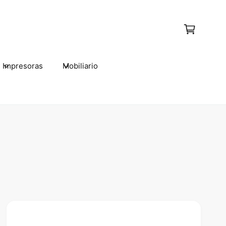
C
a
r
t
Impresoras
Mobiliario