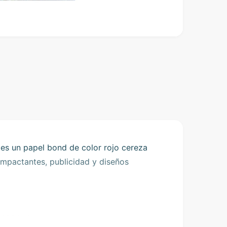
O
p
e
n
m
e
d
i
a
2
i
n
m
o
 es un papel bond de color rojo cereza
d
a
 impactantes, publicidad y diseños
l
 100 hojas.