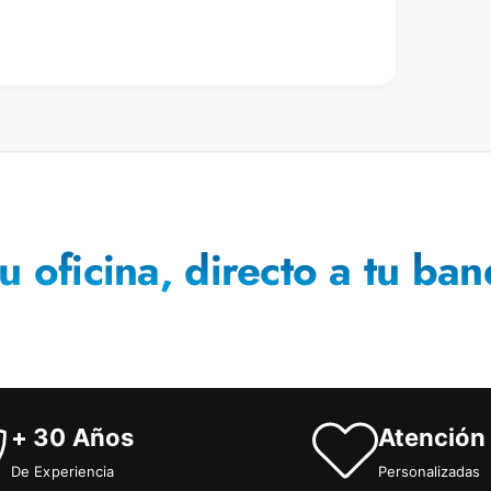
sión láser, inkjet y fotocopiado.
 de la línea Brights.
u oficina, directo a tu ban
+ 30 Años
Atención
De Experiencia
Personalizadas