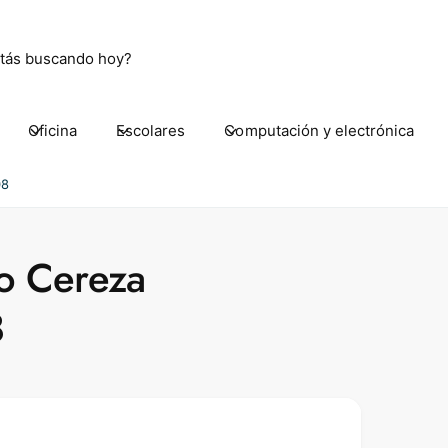
Oficina
Escolares
Computación y electrónica
 Aguascalientes Ote. 2007
Aguascalientes Ote. 2007
08
80 Aguascalientes AGS
ico
jo Cereza
ickup available, Usually ready in 24 hours
8