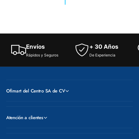
C
L
O
O
L
P
O
P
Envíos
+ 30 Años
Rápidos y Seguros
De Experiencia
Ofimart del Centro SA de CV
Atención a clientes