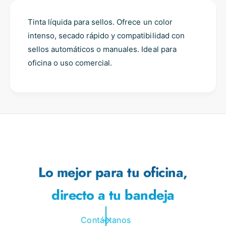
t
f
y
o
Tinta líquida para sellos. Ofrece un color
f
r
o
intenso, secado rápido y compatibilidad con
T
r
sellos automáticos o manuales. Ideal para
i
T
oficina o uso comercial.
n
i
t
n
a
t
8
a
0
8
1
0
c
1
o
c
n
o
2
n
Lo mejor para tu oficina,
5
2
m
5
directo a tu bandeja
l
m
|
l
C
|
Contáctanos
O